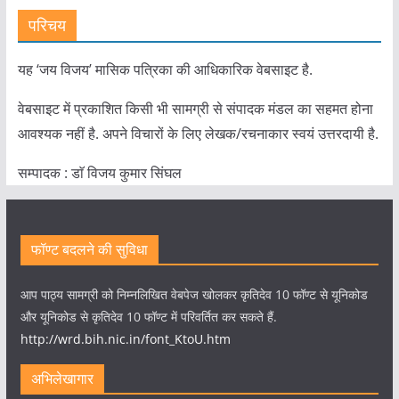
परिचय
यह ‘जय विजय’ मासिक पत्रिका की आधिकारिक वेबसाइट है.
वेबसाइट में प्रकाशित किसी भी सामग्री से संपादक मंडल का सहमत होना
आवश्यक नहीं है. अपने विचारों के लिए लेखक/रचनाकार स्वयं उत्तरदायी है.
सम्पादक : डाॅ विजय कुमार सिंघल
फॉण्ट बदलने की सुविधा
आप पाठ्य सामग्री को निम्नलिखित वेबपेज खोलकर कृतिदेव 10 फॉण्ट से यूनिकोड
और यूनिकोड से कृतिदेव 10 फॉण्ट में परिवर्तित कर सकते हैं.
http://wrd.bih.nic.in/font_KtoU.htm
अभिलेखागार