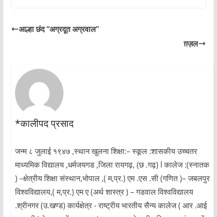
आल्हा छंद “अग्रदूत अग्रवाल”
ग़ज़ल
*कालीपद प्रसाद
जन्म ८ जुलाई १९४७ ,स्थान खुलना शिक्षा:– स्कूल :शासकीय उच्चतर
माध्यमिक विद्यालय ,धर्मजयगड ,जिला रायगढ़, (छ .गढ़) l कालेज :(स्नातक
) –क्षेत्रीय शिक्षा संस्थान,भोपाल ,( म,प्र.) एम .एस .सी (गणित )– जबलपुर
विश्वविद्यालय,( म,प्र.) एम ए (अर्थ शास्त्र ) – गडवाल विश्वविद्यालय
.श्रीनगर (उ.खण्ड) कार्यक्षेत्र - राष्ट्रीय भारतीय सैन्य कालेज ( आर .आई