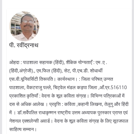
पी. रवींद्रनाथ
ओहदा : पाठशाला सहायक (हिंदी), शैक्षिक योग्यताएँ : एम .ए .
(हिंदी,अंग्रेजी)., एम.फिल (हिंदी), सेट, पी.एच.डी. शोधार्थी
एस.वी.यूनिवर्सिटी तिरूपति। कार्यस्थान। : जिला परिषत् उन्नत
पाठशाला, वेंकटराजु पल्ले, चिट्वेल मंडल कड़पा जिला ,आँ.प्र.516110
प्रकाशित कृतियाँ : वेदना के शूल कविता संग्रह। विभिन्न पत्रिकाओं में
दस से अधिक आलेख । प्रवृत्ति : कविता ,कहानी लिखना, तेलुगु और हिंदी
में । डॉ.सर्वेपल्लि राधाकृष्णन राष्ट्रीय उत्तम अध्यापक पुरस्कार प्राप्त एवं
नेशनल एक्शलेन्सी अवार्ड। वेदना के शूल कविता संग्रह के लिए सूरजपाल
साहित्य सम्मान।