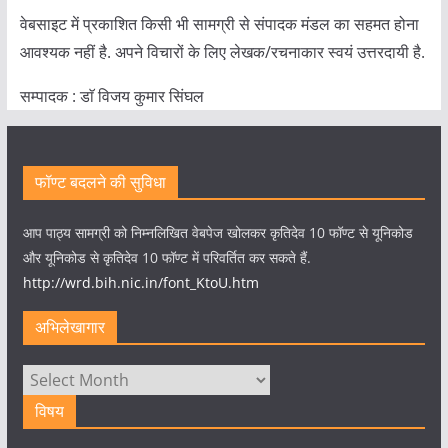
वेबसाइट में प्रकाशित किसी भी सामग्री से संपादक मंडल का सहमत होना
आवश्यक नहीं है. अपने विचारों के लिए लेखक/रचनाकार स्वयं उत्तरदायी है.
सम्पादक : डाॅ विजय कुमार सिंघल
फॉण्ट बदलने की सुविधा
आप पाठ्य सामग्री को निम्नलिखित वेबपेज खोलकर कृतिदेव 10 फॉण्ट से यूनिकोड
और यूनिकोड से कृतिदेव 10 फॉण्ट में परिवर्तित कर सकते हैं.
http://wrd.bih.nic.in/font_KtoU.htm
अभिलेखागार
अभिलेखागार
विषय