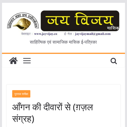
Skip
to
content
साहित्यिक एवं सामाजिक मासिक ई-पत्रिका
पुस्तक समीक्षा
आँगन की दीवारों से (ग़ज़ल
संग्रह)