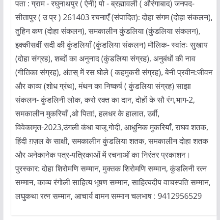
पता : ग्राम - रघुनाथपुर ( ऐनी) पो - ब्रह्मावली ( औरंगाबाद) जनपद-
सीतापुर ( उ प्र ) 261403 रचनाएँ (संपादित): दोहा संगम (दोहा संकलन),
तुहिन कण (दोहा संकलन), समकालीन कुंडलिया (कुंडलिया संकलन),
इक्कीसवीं सदी की कुंडलियाँ (कुंडलिया संकलन) मौलिक- स्वांतः सुखाय
(दोहा संग्रह), शब्दों का अनुनाद (कुंडलिया संग्रह), अनुबंधों की नाव
(गीतिका संग्रह), अंतस् में रस घोले ( कहमुकरी संग्रह), बेनी प्रवीन:जीवन
और काव्य (शोध ग्रंथ), मंथन का निष्कर्ष ( कुंडलिया संग्रह) साझा
संकलन- कुंडलिनी लोक, करो रक्त का दान, दोहों के सौ रंग,भाग-2,
समकालीन मुकरियाँ ,ओ पिता!, हलधर के हालात, उर्वी,
विवेकामृत-2023,उंगली कंधा बाजू गोदी, आधुनिक मुकरियाँ, राघव शतक,
हिंदी ग़ज़ल के साक्षी, समकालीन कुंडलिया शतक, समकालीन दोहा शतक
और अनेकानेक पत्र-पत्रिकाओं में रचनाओं का निरंतर प्रकाशन।
पुरस्कार: दोहा शिरोमणि सम्मान, मुक्तक शिरोमणि सम्मान, कुंडलिनी रत्न
सम्मान, काव्य रंगोली साहित्य भूषण सम्मान, साहित्यदीप वाचस्पति सम्मान,
लघुकथा रत्न सम्मान, आचार्य वामन सम्मान चलभाष : 9412956529