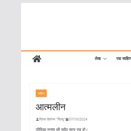
Skip
to
content
लेख
पद्य साहित्
कविता
आत्मलीन
प्रिया देवांगन "प्रियू"
07/10/2024
जीविका मनुष्य की सदैव सत्य राह हो।