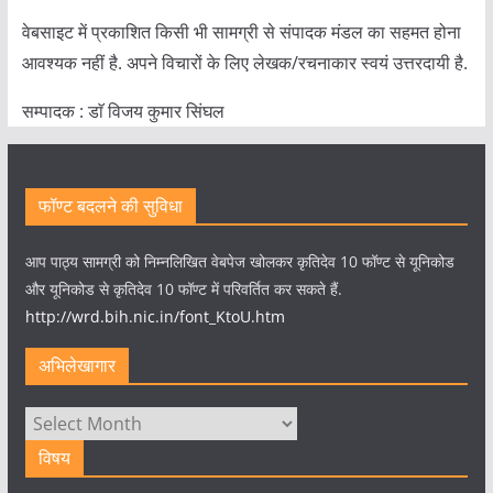
वेबसाइट में प्रकाशित किसी भी सामग्री से संपादक मंडल का सहमत होना
आवश्यक नहीं है. अपने विचारों के लिए लेखक/रचनाकार स्वयं उत्तरदायी है.
सम्पादक : डाॅ विजय कुमार सिंघल
फॉण्ट बदलने की सुविधा
आप पाठ्य सामग्री को निम्नलिखित वेबपेज खोलकर कृतिदेव 10 फॉण्ट से यूनिकोड
और यूनिकोड से कृतिदेव 10 फॉण्ट में परिवर्तित कर सकते हैं.
http://wrd.bih.nic.in/font_KtoU.htm
अभिलेखागार
अभिलेखागार
विषय