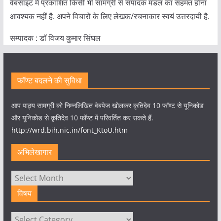
वेबसाइट में प्रकाशित किसी भी सामग्री से संपादक मंडल का सहमत होना
आवश्यक नहीं है. अपने विचारों के लिए लेखक/रचनाकार स्वयं उत्तरदायी है.
सम्पादक : डाॅ विजय कुमार सिंघल
फॉण्ट बदलने की सुविधा
आप पाठ्य सामग्री को निम्नलिखित वेबपेज खोलकर कृतिदेव 10 फॉण्ट से यूनिकोड
और यूनिकोड से कृतिदेव 10 फॉण्ट में परिवर्तित कर सकते हैं.
http://wrd.bih.nic.in/font_KtoU.htm
अभिलेखागार
अभिलेखागार
विषय
विषय