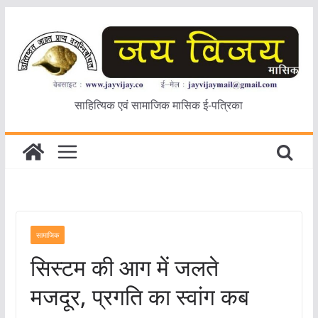
Skip
to
content
साहित्यिक एवं सामाजिक मासिक ई-पत्रिका
सामाजिक
सिस्टम की आग में जलते
मजदूर, प्रगति का स्वांग कब