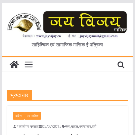
Skip
to
content
साहित्यिक एवं सामाजिक मासिक ई-पत्रिका
भ्रष्टाचार
कविता
पद्य साहित्य
*कालीपद प्रसाद
05/07/2015
नेता
,
बादल
,
भ्रष्टाचार
,
वर्षा