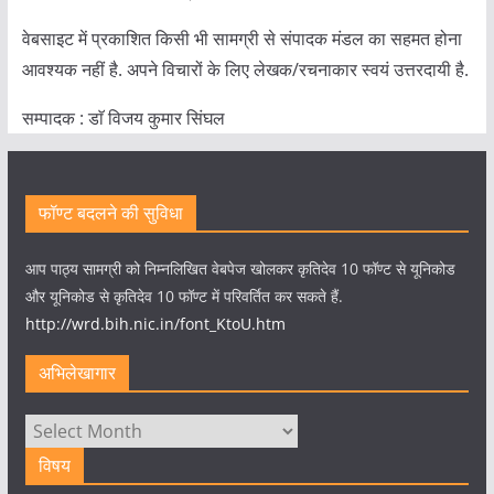
वेबसाइट में प्रकाशित किसी भी सामग्री से संपादक मंडल का सहमत होना
आवश्यक नहीं है. अपने विचारों के लिए लेखक/रचनाकार स्वयं उत्तरदायी है.
सम्पादक : डाॅ विजय कुमार सिंघल
फॉण्ट बदलने की सुविधा
आप पाठ्य सामग्री को निम्नलिखित वेबपेज खोलकर कृतिदेव 10 फॉण्ट से यूनिकोड
और यूनिकोड से कृतिदेव 10 फॉण्ट में परिवर्तित कर सकते हैं.
http://wrd.bih.nic.in/font_KtoU.htm
अभिलेखागार
अभिलेखागार
विषय