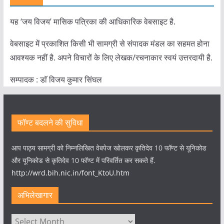
यह ‘जय विजय’ मासिक पत्रिका की आधिकारिक वेबसाइट है.
वेबसाइट में प्रकाशित किसी भी सामग्री से संपादक मंडल का सहमत होना
आवश्यक नहीं है. अपने विचारों के लिए लेखक/रचनाकार स्वयं उत्तरदायी है.
सम्पादक : डाॅ विजय कुमार सिंघल
फॉण्ट बदलने की सुविधा
आप पाठ्य सामग्री को निम्नलिखित वेबपेज खोलकर कृतिदेव 10 फॉण्ट से यूनिकोड
और यूनिकोड से कृतिदेव 10 फॉण्ट में परिवर्तित कर सकते हैं.
http://wrd.bih.nic.in/font_KtoU.htm
अभिलेखागार
अभिलेखागार