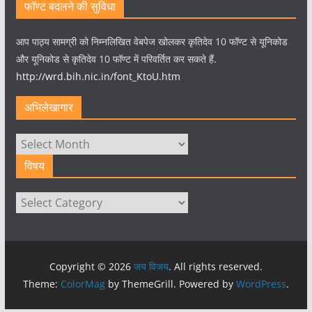
फॉण्ट बदलने की सुविधा
आप पाठ्य सामग्री को निम्नलिखित वेबपेज खोलकर कृतिदेव 10 फॉण्ट से यूनिकोड
और यूनिकोड से कृतिदेव 10 फॉण्ट में परिवर्तित कर सकते हैं.
http://wrd.bih.nic.in/font_KtoU.htm
अभिलेखागार
अभिलेखागार
विषय
विषय
Copyright © 2026
जय विजय
. All rights reserved.
Theme:
ColorMag
by ThemeGrill. Powered by
WordPress
.