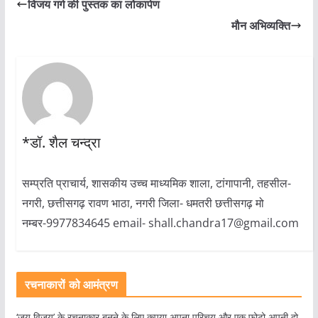
विजय गर्ग की पुस्तक का लोकार्पण
मौन अभिव्यक्ति
*डॉ. शैल चन्द्रा
सम्प्रति प्राचार्य, शासकीय उच्च माध्यमिक शाला, टांगापानी, तहसील-
नगरी, छत्तीसगढ़ रावण भाठा, नगरी जिला- धमतरी छत्तीसगढ़ मो
नम्बर-9977834645 email- shall.chandra17@gmail.com
रचनाकारों को आमंत्रण
‘जय विजय’ के रचनाकार बनने के लिए कृपया अपना परिचय और एक फोटो अपनी दो