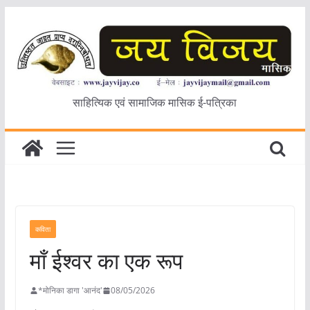
Skip
to
content
साहित्यिक एवं सामाजिक मासिक ई-पत्रिका
कविता
मॉं ईश्वर का एक रूप
*मोनिका डागा 'आनंद'
08/05/2026