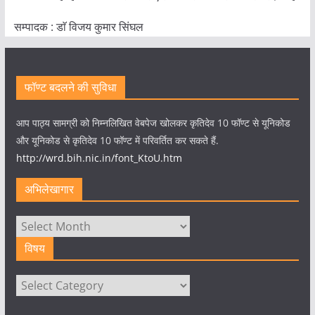
सम्पादक : डाॅ विजय कुमार सिंघल
फॉण्ट बदलने की सुविधा
आप पाठ्य सामग्री को निम्नलिखित वेबपेज खोलकर कृतिदेव 10 फॉण्ट से यूनिकोड
और यूनिकोड से कृतिदेव 10 फॉण्ट में परिवर्तित कर सकते हैं.
http://wrd.bih.nic.in/font_KtoU.htm
अभिलेखागार
अभिलेखागार
विषय
विषय