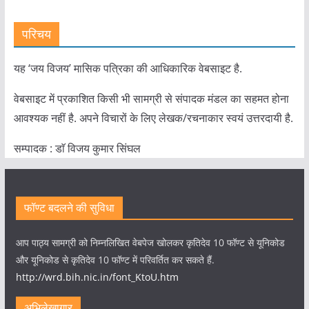
परिचय
यह ‘जय विजय’ मासिक पत्रिका की आधिकारिक वेबसाइट है.
वेबसाइट में प्रकाशित किसी भी सामग्री से संपादक मंडल का सहमत होना
आवश्यक नहीं है. अपने विचारों के लिए लेखक/रचनाकार स्वयं उत्तरदायी है.
सम्पादक : डाॅ विजय कुमार सिंघल
फॉण्ट बदलने की सुविधा
आप पाठ्य सामग्री को निम्नलिखित वेबपेज खोलकर कृतिदेव 10 फॉण्ट से यूनिकोड
और यूनिकोड से कृतिदेव 10 फॉण्ट में परिवर्तित कर सकते हैं.
http://wrd.bih.nic.in/font_KtoU.htm
अभिलेखागार