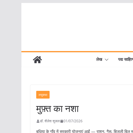
Skip
to
content
लेख
पद्य साहित्
लघुकथा
मुफ़्त का नशा
डॉ. शैलेश शुक्ला
01/07/2026
बुधिया के गाँव में सरकारी योजनाएं आईं — राशन, गैस, बिजली बिल