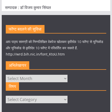
सम्पादक : डाॅ विजय कुमार सिंघल
फॉण्ट बदलने की सुविधा
आप पाठ्य सामग्री को निम्नलिखित वेबपेज खोलकर कृतिदेव 10 फॉण्ट से यूनिकोड
और यूनिकोड से कृतिदेव 10 फॉण्ट में परिवर्तित कर सकते हैं.
http://wrd.bih.nic.in/font_KtoU.htm
अभिलेखागार
अभिलेखागार
विषय
विषय