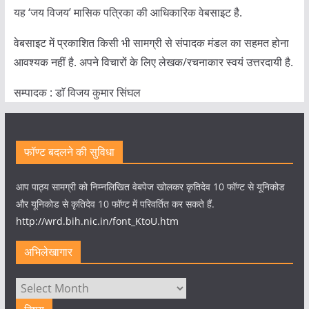
यह ‘जय विजय’ मासिक पत्रिका की आधिकारिक वेबसाइट है.
वेबसाइट में प्रकाशित किसी भी सामग्री से संपादक मंडल का सहमत होना
आवश्यक नहीं है. अपने विचारों के लिए लेखक/रचनाकार स्वयं उत्तरदायी है.
सम्पादक : डाॅ विजय कुमार सिंघल
फॉण्ट बदलने की सुविधा
आप पाठ्य सामग्री को निम्नलिखित वेबपेज खोलकर कृतिदेव 10 फॉण्ट से यूनिकोड
और यूनिकोड से कृतिदेव 10 फॉण्ट में परिवर्तित कर सकते हैं.
http://wrd.bih.nic.in/font_KtoU.htm
अभिलेखागार
अभिलेखागार