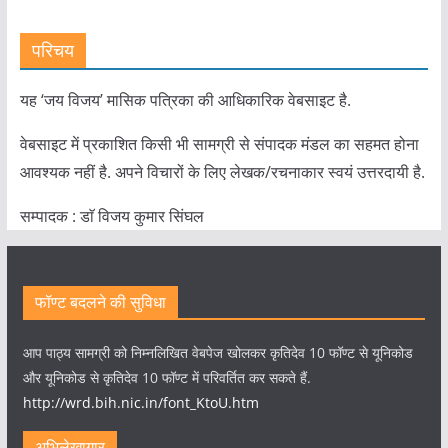
परिचय
यह ‘जय विजय’ मासिक पत्रिका की आधिकारिक वेबसाइट है.
वेबसाइट में प्रकाशित किसी भी सामग्री से संपादक मंडल का सहमत होना
आवश्यक नहीं है. अपने विचारों के लिए लेखक/रचनाकार स्वयं उत्तरदायी है.
सम्पादक : डाॅ विजय कुमार सिंघल
फॉण्ट बदलने की सुविधा
आप पाठ्य सामग्री को निम्नलिखित वेबपेज खोलकर कृतिदेव 10 फॉण्ट से यूनिकोड
और यूनिकोड से कृतिदेव 10 फॉण्ट में परिवर्तित कर सकते हैं.
http://wrd.bih.nic.in/font_KtoU.htm
अभिलेखागार