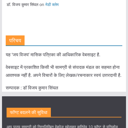
डॉ. विजय कुमार सिंघल
on
मेडी क्लेम
परिचय
यह ‘जय विजय’ मासिक पत्रिका की आधिकारिक वेबसाइट है.
वेबसाइट में प्रकाशित किसी भी सामग्री से संपादक मंडल का सहमत होना
आवश्यक नहीं है. अपने विचारों के लिए लेखक/रचनाकार स्वयं उत्तरदायी है.
सम्पादक : डाॅ विजय कुमार सिंघल
फॉण्ट बदलने की सुविधा
आप पाठ्य सामग्री को निम्नलिखित वेबपेज खोलकर कृतिदेव 10 फॉण्ट से यूनिकोड