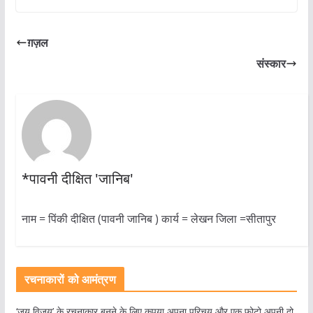
ग़ज़ल
संस्कार
*पावनी दीक्षित 'जानिब'
नाम = पिंकी दीक्षित (पावनी जानिब ) कार्य = लेखन जिला =सीतापुर
रचनाकारों को आमंत्रण
‘जय विजय’ के रचनाकार बनने के लिए कृपया अपना परिचय और एक फोटो अपनी दो