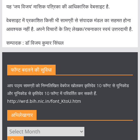
यह ‘जय विजय’ मासिक पत्रिका की आधिकारिक वेबसाइट है.
वेबसाइट में प्रकाशित किसी भी सामग्री से संपादक मंडल का सहमत होना
आवश्यक नहीं है. अपने विचारों के लिए लेखक/रचनाकार स्वयं उत्तरदायी है.
सम्पादक : डाॅ विजय कुमार सिंघल
फॉण्ट बदलने की सुविधा
आप पाठ्य सामग्री को निम्नलिखित वेबपेज खोलकर कृतिदेव 10 फॉण्ट से यूनिकोड
और यूनिकोड से कृतिदेव 10 फॉण्ट में परिवर्तित कर सकते हैं.
http://wrd.bih.nic.in/font_KtoU.htm
अभिलेखागार
अभिलेखागार