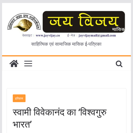
Skip
to
content
साहित्यिक एवं सामाजिक मासिक ई-पत्रिका
इतिहास
स्वामी विवेकानंद का ‘विश्वगुरु
भारत’