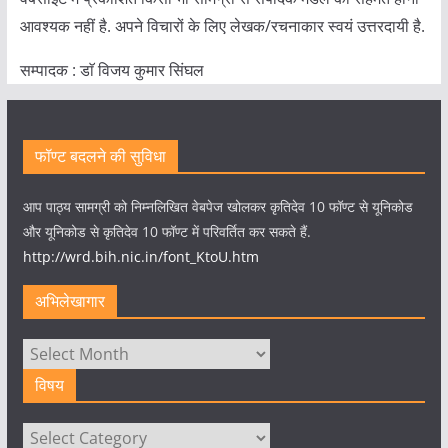
आवश्यक नहीं है. अपने विचारों के लिए लेखक/रचनाकार स्वयं उत्तरदायी है.
सम्पादक : डाॅ विजय कुमार सिंघल
फॉण्ट बदलने की सुविधा
आप पाठ्य सामग्री को निम्नलिखित वेबपेज खोलकर कृतिदेव 10 फॉण्ट से यूनिकोड
और यूनिकोड से कृतिदेव 10 फॉण्ट में परिवर्तित कर सकते हैं.
http://wrd.bih.nic.in/font_KtoU.htm
अभिलेखागार
अभिलेखागार
विषय
विषय