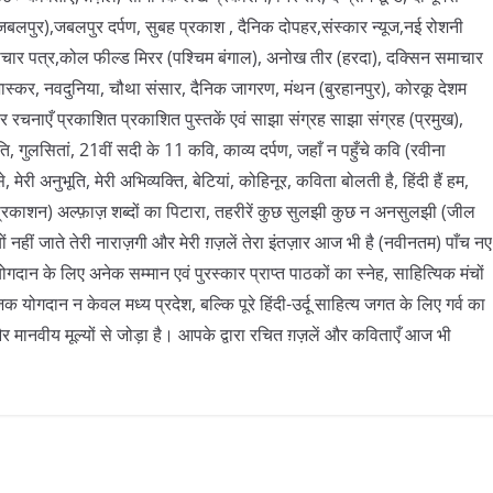
बलपुर),जबलपुर दर्पण, सुबह प्रकाश , दैनिक दोपहर,संस्कार न्यूज,नई रोशनी
चार पत्र,कोल फील्ड मिरर (पश्चिम बंगाल), अनोख तीर (हरदा), दक्सिन समाचार
स्कर, नवदुनिया, चौथा संसार, दैनिक जागरण, मंथन (बुरहानपुर), कोरकू देशम
र रचनाएँ प्रकाशित प्रकाशित पुस्तकें एवं साझा संग्रह साझा संग्रह (प्रमुख),
ोति, गुलसितां, 21वीं सदी के 11 कवि, काव्य दर्पण, जहाँ न पहुँचे कवि (रवीना
ेरी अनुभूति, मेरी अभिव्यक्ति, बेटियां, कोहिनूर, कविता बोलती है, हिंदी हैं हम,
 प्रकाशन) अल्फ़ाज़ शब्दों का पिटारा, तहरीरें कुछ सुलझी कुछ न अनसुलझी (जील
यों नहीं जाते तेरी नाराज़गी और मेरी ग़ज़लें तेरा इंतज़ार आज भी है (नवीनतम) पाँच नए
गदान के लिए अनेक सम्मान एवं पुरस्कार प्राप्त पाठकों का स्नेह, साहित्यिक मंचों
योगदान न केवल मध्य प्रदेश, बल्कि पूरे हिंदी-उर्दू साहित्य जगत के लिए गर्व का
ानवीय मूल्यों से जोड़ा है। आपके द्वारा रचित ग़ज़लें और कविताएँ आज भी