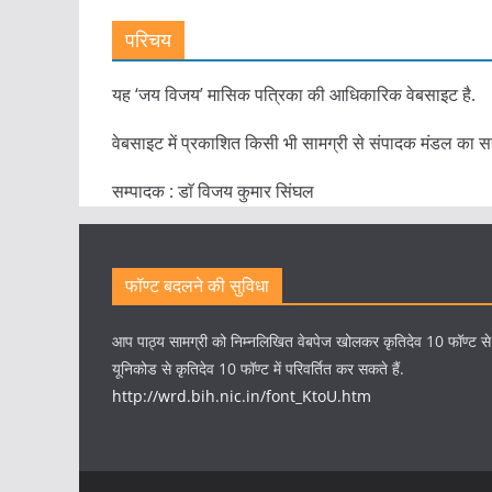
परिचय
यह ‘जय विजय’ मासिक पत्रिका की आधिकारिक वेबसाइट है.
वेबसाइट में प्रकाशित किसी भी सामग्री से संपादक मंडल का स
सम्पादक : डाॅ विजय कुमार सिंघल
फॉण्ट बदलने की सुविधा
आप पाठ्य सामग्री को निम्नलिखित वेबपेज खोलकर कृतिदेव 10 फॉण्ट स
यूनिकोड से कृतिदेव 10 फॉण्ट में परिवर्तित कर सकते हैं.
http://wrd.bih.nic.in/font_KtoU.htm