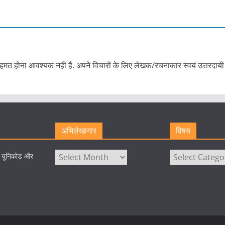
हमत होना आवश्यक नहीं है. अपने विचारों के लिए लेखक/रचनाकार स्वयं उत्तरदायी 
अभिलेखागार
विषय
अभिलेखागार
विषय
े यूनिकोड और