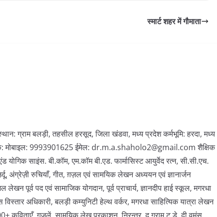
स्मार्ट शहर में गौमाता
न: ग्राम बलड़ी, तहसील हरसूद, जिला खंडवा, मध्य प्रदेश कर्मभूमि: हरदा, मध्य
संपर्क: मोबाइल: 9993901625 ईमेल: dr.m.a.shaholo2@gmail.com शैक्षिक
एंड योगिक साइंस. बी.कॉम, एम.कॉम बी.एड. फार्मासिस्ट आयुर्वेद रत्न, सी.सी.एच.
उर्दू, अंग्रेज़ी रुचियाँ, गीत, ग़ज़ल एवं सामयिक लेखन अध्ययन एवं ज्ञानार्जन
ल लेखन पूर्व पद एवं सामाजिक योगदान, पूर्व प्राचार्य, ज्ञानदीप हाई स्कूल, मगरधा
ास विस्तार अधिकारी, बलड़ी कम्युनिटी हेल्थ वर्कर, मगरधा साहित्यिक यात्रा लेखन
+ कविताएँ, ग़ज़लें, सामयिक लेख प्रकाशन, निरन्तर, द ग्राम टू डे, दी वूमंस