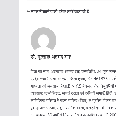
सागर में उठने वाली हरेक लहरें तड़पाती हैं
डॉ. मुश्ताक़ अहमद शाह
पिता का नाम: अशफ़ाक़ अहमद शाह जन्मतिथि: 24 जून जन्मस्था
प्रदेश स्थायी पता: मगरधा, जिला हरदा, पिन 461335 
योग्यता एवं व्यवसाय शिक्षा,B.N.Y.S.बैचलर ऑफ़ नेचुरोपैथी 
व्यवसाय: फार्मासिस्ट, भाषाई दक्षता एवं रुचियाँ भाषाएँ, हिंदी, 
साहित्यिक परिवेश में रहना वालिद (पिता) से प्रेरित होकर ग़ज़
पूर्व प्रधान पाठक, उर्दू माध्यमिक शाला, बलड़ी ग्रामीण विक
का अनुभव: 30 वर्षों से निरंतर लेखन प्रकाशित रचनाएँ: 2000