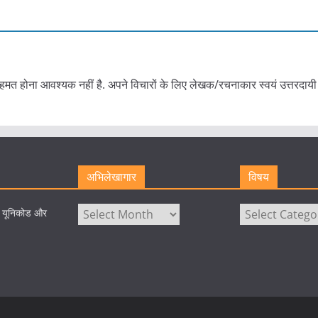
हमत होना आवश्यक नहीं है. अपने विचारों के लिए लेखक/रचनाकार स्वयं उत्तरदायी 
अभिलेखागार
विषय
अभिलेखागार
विषय
े यूनिकोड और