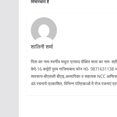
विचारधारा है
शालिनी शर्मा
पिता का नाम-स्वर्गीय मथुरा प्रसाद दीक्षित माता का नाम -श्
केऐ-16 कर्पूरी पुरम गाजियाबाद फोन न0- 9871631138 जन्म 
व्यवसाय-बीएससी बीएड़,अध्यापिका व सहायक NCC आफिसर (1
48 रचनायें प्रकाशित, विभिन्न पत्रिकाओं में रोज रजनाएं प्रक