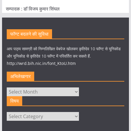
सम्पादक : डाॅ विजय कुमार सिंघल
फॉण्ट बदलने की सुविधा
आप पाठ्य सामग्री को निम्नलिखित वेबपेज खोलकर कृतिदेव 10 फॉण्ट से यूनिकोड
और यूनिकोड से कृतिदेव 10 फॉण्ट में परिवर्तित कर सकते हैं.
http://wrd.bih.nic.in/font_KtoU.htm
अभिलेखागार
अभिलेखागार
विषय
विषय