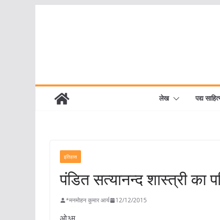
Skip
to
content
लेख
पद्य साहित्
इतिहास
पंडित सत्यानन्द शास्त्री क
*मनमोहन कुमार आर्य
12/12/2015
ओ३म्