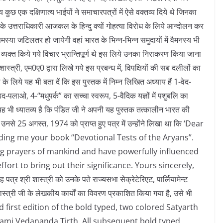
कुछ एक दक्षिणात्य भाईयों ने समाचारपत्रों में ऐसे वक्तव्य दिये थे जिनका
नके उत्तराधिकारी आजकल के हिन्दु क्यों गोहत्या विरोध के लिये आन्दोलन कर
्या जटिलतर हो जायेगी वहां भारत के भिन्न-भिन्न समुदायों में वैमनस्य भी
 में व्यक्त किये गये विचार भ्रान्तिपूर्ण थे इस लिये उनका निराकरण किया जाना
ास्त्री, एम0ए0 द्वारा लिखे गये इस प्रबन्ध में, विपक्षियों की सब दलीलों का
के लिये यह भी बता दें कि इस पुस्तक में निम्न लिखित अध्याय हैं 1-वेद-
ड़द-पलाओ, 4-‘‘मधुपर्क” का सच्चा स्वरूप, 5-वैदिक यज्ञों में पशुबलि का
 भी ध्यातव्य है कि पंडित जी ने अपनी यह पुस्तक तत्कालीन भारत की
ी। उनसे 25 अगस्त, 1974 को प्राप्त हुए पत्र में उन्होंने लिखा था कि ‘Dear
ding me your book “Devotional Tests of the Aryans”.
ng prayers of mankind and have powerfully influenced
fort to bring out their significance. Yours sincerely,
्री शास्त्री को उनके पते राज्यसभा सेक्रेटेरिएट, पार्लियामेन्ट
ास्त्री जी के लेखकीय कार्यों का विवरण प्रकाशित किया गया है, उसे भी
dited first edition of the bold typed, two colored Satyarth
ami Vedananda Tirth. All subsequent bold typed