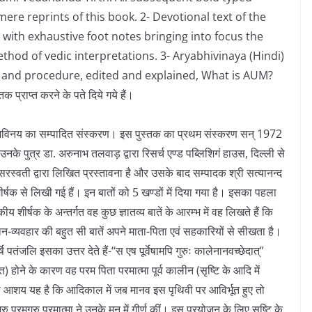
mere reprints of this book. 2- Devotional text of the
with exhaustive foot notes bringing into focus the
hod of vedic interpretations. 3- Aryabhivinaya (Hindi)
t and procedure, edited and explained, What is AUM?
्राप्त करने के पते दिये गये हैं।
र्याभिविनय का सम्पादित संस्करण। इस पुस्तक का प्रथम संस्करण सन् 1972
के पुत्र डा. अरुनाभ तलवाड़ द्वारा रिसर्च एण्ड पब्लिशिगं हाउस, दिल्ली से
 सरस्वती द्वारा लिखित प्रस्तावना है और उसके बाद सम्पादक श्री सत्यानन्द
ं’ शीर्षक से लिखी गई हैं। इन बातों को 5 खण्डों में दिया गया है। इसका पहला
 शीर्षक के अन्तर्गत वह कुछ ज्ञातव्य बातें के आरम्भ में वह लिखते हैं कि
न-व्यवहार की बहुत सी बातें अपने माता-पिता एवं सहकारियों से सीखता है।
तंजलि इसका उत्तर देते हैं-‘‘स एष पूर्वेषामपि गुरुः कालेनानवच्छेदात्”
त) होने के कारण वह परम पिता परमात्मा पूर्व कालीन (सृष्टि के आदि में
र का आशय यह है कि आदिकाल में जब मानव इस पृथिवी पर आविर्भूत हुए तो
रु परमगुरु परमात्मा ने उनके मन में गीर्ण कीं। इस प्रयोजन के लिए सृष्टि के