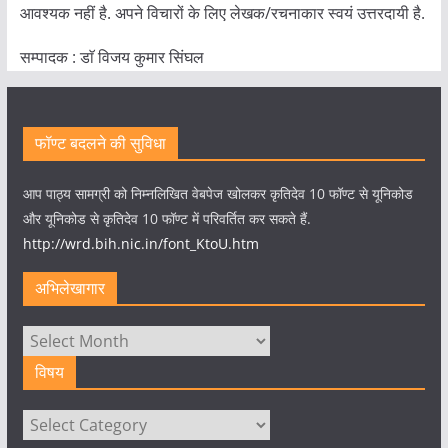
आवश्यक नहीं है. अपने विचारों के लिए लेखक/रचनाकार स्वयं उत्तरदायी है.
सम्पादक : डाॅ विजय कुमार सिंघल
फॉण्ट बदलने की सुविधा
आप पाठ्य सामग्री को निम्नलिखित वेबपेज खोलकर कृतिदेव 10 फॉण्ट से यूनिकोड
और यूनिकोड से कृतिदेव 10 फॉण्ट में परिवर्तित कर सकते हैं.
http://wrd.bih.nic.in/font_KtoU.htm
अभिलेखागार
अभिलेखागार
विषय
विषय