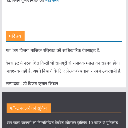
डॉ. विजय कुमार सिंघल
on
मेडी क्लेम
परिचय
यह ‘जय विजय’ मासिक पत्रिका की आधिकारिक वेबसाइट है.
वेबसाइट में प्रकाशित किसी भी सामग्री से संपादक मंडल का सहमत होना
आवश्यक नहीं है. अपने विचारों के लिए लेखक/रचनाकार स्वयं उत्तरदायी है.
सम्पादक : डाॅ विजय कुमार सिंघल
फॉण्ट बदलने की सुविधा
आप पाठ्य सामग्री को निम्नलिखित वेबपेज खोलकर कृतिदेव 10 फॉण्ट से यूनिकोड