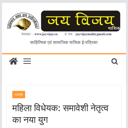
Skip
to
content
साहित्यिक एवं सामाजिक मासिक ई-पत्रिका
राजनीति
महिला विधेयक: समावेशी नेतृत्व
का नया युग