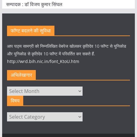
सम्पादक : डाॅ विजय कुमार सिंघल
फॉण्ट बदलने की सुविधा
आप पाठ्य सामग्री को निम्नलिखित वेबपेज खोलकर कृतिदेव 10 फॉण्ट से यूनिकोड
और यूनिकोड से कृतिदेव 10 फॉण्ट में परिवर्तित कर सकते हैं.
http://wrd.bih.nic.in/font_KtoU.htm
अभिलेखागार
अभिलेखागार
विषय
विषय