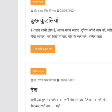
कुण्डली/छंद
डॉ. सरला सिंह स्निग्धा
03/08/2024
कुछ कुंडलियां
1-कहते ज्ञानी लोग हैं, अजब गजब संसार।दुनिया लोभी लाभ की, यही
दिखे व्यापार।यही दिखे व्यापार, मोह के सारे मारे।मन्दिर जाते
Read More
गीतिका/ग़ज़ल
डॉ. सरला सिंह स्निग्धा
08/04/2023
देश
अभी एक युग नव जगेगा । तभी भेद मन का मिटेगा ।। रहें लोग
मिलकर सभी अब। यही