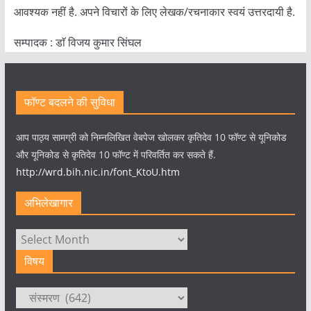
आवश्यक नहीं है. अपने विचारों के लिए लेखक/रचनाकार स्वयं उत्तरदायी है.
सम्पादक : डाॅ विजय कुमार सिंघल
फॉण्ट बदलने की सुविधा
आप पाठ्य सामग्री को निम्नलिखित वेबपेज खोलकर कृतिदेव 10 फॉण्ट से यूनिकोड
और यूनिकोड से कृतिदेव 10 फॉण्ट में परिवर्तित कर सकते हैं.
http://wrd.bih.nic.in/font_KtoU.htm
अभिलेखागार
अभिलेखागार
विषय
विषय