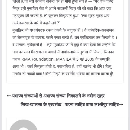
लिखी है,जो मेरी वर्तमान नौकरी का ही भोगा हुआ सच है — ”मेरे एक वरिष्ठ
मित्र श्री मुसाफ़िर बैठा ने अपने सहकर्मी मिश्र जी को कहा कि आज एक
महापुरुष की जयंती है, तो सुनकर मिश्रपात हुआ- ‘क्या सुबह-सुबह आप
अम्बेडकरवा के बारे में कहने लगे ?”
मुसाफ़िर जी यथार्थपरक रचना करने के जादूगर हैं । वे पारंपरिक-अवलम्बन
को चेतनावृत्त के तत्वश: पहले प्रूव करते हैं, तब प्रैक्टिकल कर लिखते है ।
वे सत्यश: नृविज्ञानी है । श्री मुसाफ़िर जी ने मुझ में क्या देखा कि उन्होंने मेरे
नाम का रमन मैगसायसाय अवार्ड में नामांकनार्थ अनुशंसा भी किया , जिनका
जवाब RMA Foundation, MANILA से 5 मई 2009 के सम्प्रति
आया भी। जहाँ मित्रता होती है, स्वाभाविक है, वहाँ मतभेद भी होंगे ! किंतु
मनभेद तो नक्को बाबा ! दोनों मित्रो के स्वर्णिम भविष्य की कामना करता हूँ!
अभाज्य संख्याओं से अभाज्य संख्या निकालने के नवीन सूत्र
सिख-खालसा के प्रवर्त्तक : पटना साहिब वाया लक्ष्मीपुर साहिब