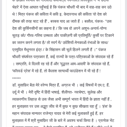
चेहरे’ में ऐसा आघात पहुँचाई है कि पंकज चौधरी भी बाद में वाह-वाह कर उठे
थे ! मित्र पंकज की कविता में कवि इ. केदारनाथ की कविता ‘वो देश को
दीमक की तरह चाट रहे हैं’ , बरबस याद आ जाते हैं । बकौल, पंकज- “उस
देश की कुर्सिनसीनों का कहना है / कि जब वो अपने अशुभ-अनार्य-योग्य
चूतड़ को/ गौरव-गरिमा उच्चता और पाकीज़गी की प्रतिमूर्ति/ कुर्सी पर टिकाने
का जतन करने लगता है/ तो स्वर्ग में/ उर्वशियों-मेनकाओं-रंभाओं के साथ/
प्रमुदित मैथुनरत इंद्र / के सिंहासन की चूलें हिलने लगती हैं ।” पंकज
चौधरी संघर्षरत पत्रकार हैं, कई राज्यों के पत्र-पत्रिकाओं के संपादक रहे हैं
। सम्प्रति, वे दिल्ली रह रहे हैं और ‘युद्धरत आम-आदमी’ के संपादक रहे हैं,
‘फॉरवर्ड प्रेस’ में रहे हैं, तो कैलाश सत्यार्थी फाउंडेशन में भी रहे हैं !
••••••
डॉ. मुसाफ़िर बैठा मेरे वरेण्य मित्र हैं, अग्रज भी । कई विषयों में एम.ए. हैं,
उर्दू में भी । मेरी दृष्टि में हिंदी भाषाई, शैलीगत- नवचेष्टा, सुलेख और
व्याकरणीय लिहाज़ से उस जैसा अभी सम्पूर्ण भारत में हिंदी के ज्ञाता नहीं हैं ,
हर मुलाक़ात पर उस अद्भुत जीव से मैं कुछ न कुछ सीखता रहा हूँ । ‘हंस’ के
महान संपादक मान्यवर राजेन्द्र यादव से मेरी कई मुलाकातें हुई हैं, हर
मुलाक़ात में मैं श्री मुसाफ़िर जी के बारे में अवश्य चर्चा किया है । प्रत्येक भेंट