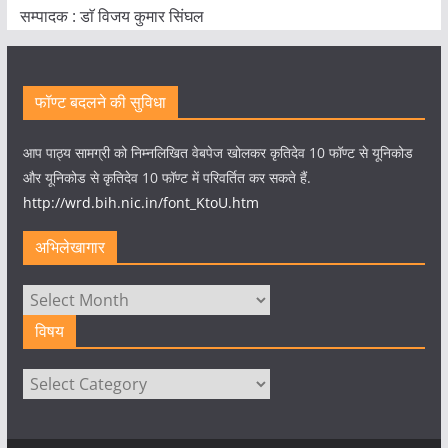
सम्पादक : डाॅ विजय कुमार सिंघल
फॉण्ट बदलने की सुविधा
आप पाठ्य सामग्री को निम्नलिखित वेबपेज खोलकर कृतिदेव 10 फॉण्ट से यूनिकोड
और यूनिकोड से कृतिदेव 10 फॉण्ट में परिवर्तित कर सकते हैं.
http://wrd.bih.nic.in/font_KtoU.htm
अभिलेखागार
अभिलेखागार
विषय
विषय