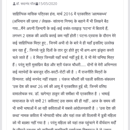
डॉ. सदानंद पॉल
15/05/2020
साहित्यिक मासिक पत्रिका हंस, मार्च 2016 में प्रकाशित ‘आत्मकथ्य’
(अभियान की छाया / लेखक- सांत्वना निगम) के बहाने मैं भी लिखने बैठ
गया…मैंने अपनी ज़िन्दगी के कई-कई वसंत-पतझड़ ‘पटना’ में बिताये हैं,
लगभग 2 दशक की अवधि कतई कम नहीं होती ! पटना-प्रवास के दौरान मेरे
कई साहित्यिक मित्र हुए , जिनमें अभी दो के बारे मे ही यहाँ इसलिए उल्लेख
कर रहा हूँ , जिनसे जुड़े दिलों के तार दूर होते हुए भी क्षण-क्षण झंकृत करते
चले जाते हैं । वे मित्र जिनकी यहाँ चर्चा नहीं हुई है, वे भी मेरे घनिष्ठ मित्र
हैं। परंतु श्री मुसाफ़िर बैठा और श्री पंकज चौधरी….. दोनों से मेरी अभिन्नता
कई मतभेदों के बावजूद दाँत-काटी-रोटी की है । मैं राजनीति मित्रों के
विन्यस्त: कोई मनभेद नहीं रखता । पंकज चौधरी की पहली कविता-संकलन
‘उस देश की कथा’ 26 वर्ष की आयु में प्रकाशित हुई थी, जिनमें वरिष्ठ
वामालोचक स्व. डॉ. खगेन्द्र ठाकुर की समीक्षा भी प्रकाशित है । भाषाई
मायाजाल के परे सभी 21 कविताएं उस समय की ही नहीं , आज के समय की
भी सभी भाषाओं में आ रही कविताओं में सबसे आंदोलनकारी है । ‘उस देश की
कथा’ नामक कविता में भोगवादी सोच और यहां तक की विलासी में डूबी महिला
को भी बख़्शा नहीं गया है । परंतु महिला को यहां तक पहुंचाने में वीर्यवान मर्दों
के छीछले स्वभाव को नारीवादी कवयित्री स्वर्णलता विश्वफूल ने ‘ये उदास