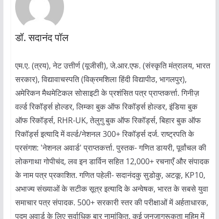
डॉ. सदानंद पॉल
एम.ए. (त्रय), नेट उत्तीर्ण (यूजीसी), जे.आर.एफ. (संस्कृति मंत्रालय, भारत
सरकार), विद्यावाचस्पति (विक्रमशिला हिंदी विद्यापीठ, भागलपुर),
अमेरिकन मैथमेटिकल सोसाइटी के प्रशंसित पत्र प्राप्तकर्त्ता. गिनीज़
वर्ल्ड रिकॉर्ड्स होल्डर, लिम्का बुक ऑफ रिकॉर्ड्स होल्डर, इंडिया बुक
ऑफ रिकॉर्ड्स, RHR-UK, तेलुगु बुक ऑफ रिकॉर्ड्स, बिहार बुक ऑफ
रिकॉर्ड्स इत्यादि में वर्ल्ड/नेशनल 300+ रिकॉर्ड्स दर्ज. राष्ट्रपति के
प्रसंगश: 'नेशनल अवार्ड' प्राप्तकर्त्ता. पुस्तक- गणित डायरी, पूर्वांचल की
लोकगाथा गोपीचंद, लव इन डार्विन सहित 12,000+ रचनाएँ और संपादक
के नाम पत्र प्रकाशित. गणित पहेली- सदानंदकु सुडोकु, अटकू, KP10,
अभाज्य संख्याओं के सटीक सूत्र इत्यादि के अन्वेषक, भारत के सबसे युवा
समाचार पत्र संपादक. 500+ सरकारी स्तर की परीक्षाओं में अर्हताधारक,
पद्म अवार्ड के लिए सर्वाधिक बार नामांकित. कई जनजागरूकता मुहिम में