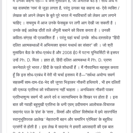
में उनका कहना रहा— वे कैसे मुसाफ़िर हैं, जो अभीतक बैठे हैं ! सीधे अर्थ में
यह वाक्यांश ‘नाम’ से जुड़ा लगता है, परंतु उनका यह कहना था- ऐसे व्यक्ति /
लेखक को अपने लेखन के बूते पूरे भारत में नवविचारों को लेकर आग लगाने
चाहिए । सचमुच में आज उनके फेसबुक पर लगी आग देखी जा सकती है ।
उनके कई आलेख दाँतों तले अँगुली चबाने को विवश करता है । उनकी
कविता-संग्रह भी प्रकाशित हैं । परंतु यहां चर्चा उनके शोध-दस्तावेज़ ”हिंदी
दलित आत्मकथाओं में अभिव्यक्त क्रूर यथार्थ का संसार” की । जो श्री
मुसाफ़िर बैठा के शोध-प्रबंध है और 2008 ई0 में पटना यूनिवर्सिटी से इसपर
उन्हें Ph. D. मिला । ज्ञात हो, हिंदी दलित आत्मकथा में Ph. D. प्राप्त
करनेवाले पूरे भारत / हिंदी के पहले शोधार्थी हैं । मैं गौरवान्वित महसूस करता
हूँ कि इस शोध-प्रबंध में मेरी भी चर्चा इसरूप में है—“सर्वथा अयोग्य सवर्ण
सहकर्मी साम-दाम-दंड-भेद की जुगत भिड़ाकर नौकरी हथियाये , भी हम दलितों
की प्रूव्ड प्रतिभा को स्वीकारना नहीं चाहता । अनधिकार नौकरी पाकर
प्रतिभाशून्य सवर्ण भी अपने दर्प व जात्याभिमान के शिखर पर होता है । इस
बात की गवाही बहुमुखी प्रतिभा के धनी एवम् उदीयमान आलोचक-विचारक
सदानंद पाल के ‘हंस’ के ‘सत्ता , विमर्श और दलित’ विशेषांक में छपे सारगर्भित
स्वानुभूतिपरक आलेख ‘ मेहतरानी बहन और चमारिन प्रेमिका’ के बहुविध
प्रसंगों से होती है । इस लेख में सदानंद ने हमारी आपसदारी की एक बात