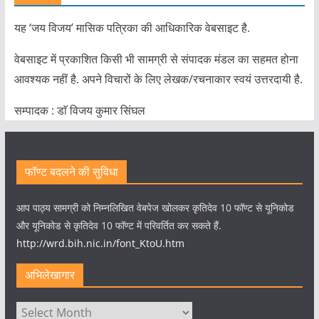
यह ‘जय विजय’ मासिक पत्रिका की आधिकारिक वेबसाइट है.
वेबसाइट में प्रकाशित किसी भी सामग्री से संपादक मंडल का सहमत होना
आवश्यक नहीं है. अपने विचारों के लिए लेखक/रचनाकार स्वयं उत्तरदायी है.
सम्पादक : डाॅ विजय कुमार सिंघल
फॉण्ट बदलने की सुविधा
आप पाठ्य सामग्री को निम्नलिखित वेबपेज खोलकर कृतिदेव 10 फॉण्ट से यूनिकोड
और यूनिकोड से कृतिदेव 10 फॉण्ट में परिवर्तित कर सकते हैं.
http://wrd.bih.nic.in/font_KtoU.htm
अभिलेखागार
अभिलेखागार