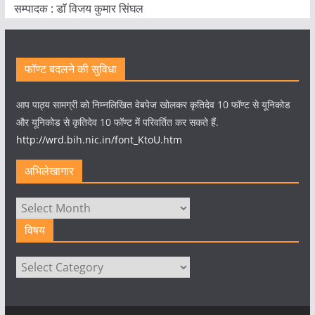
सम्पादक : डाॅ विजय कुमार सिंघल
फॉण्ट बदलने की सुविधा
आप पाठ्य सामग्री को निम्नलिखित वेबपेज खोलकर कृतिदेव 10 फॉण्ट से यूनिकोड
और यूनिकोड से कृतिदेव 10 फॉण्ट में परिवर्तित कर सकते हैं.
http://wrd.bih.nic.in/font_KtoU.htm
अभिलेखागार
अभिलेखागार
विषय
विषय