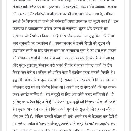
नौकरशाही, दहेज़ प्रथा, भ्रष्टाचार, रिश्वतखोरी, मध्यवर्गीय अहंकार, तलाक
की समस्या और अंग्रेजी मानसिकता पर भी कशाघात किया गया है, लेकिन
संबंधों के निष्प्राण हो जाने की मर्मस्पर्शी व्यथा उपन्यास का मुख्य स्वर है I इस
उपन्यास में समकालीन जीवन-जगत के संत्रास, घुटन और बेहयाई का
प्रभावशाली रेखांकन किया गया है I ‘’खामोश क़दम’’ एक वृद्ध पिता की पीड़ा
और त्रासदी का दस्तावेज है I उपन्यासकार ने इसमें रिश्तों की टूटन को
रेखांकित करने के लिए रोचक कथा का तानाबाना बुना है जो अंत तक पाठकों
को बाँधकर रखती है I उपन्यास का नायक रामस्वरूप है जिसके बेटी-दामाद
और पुत्र-पुत्रवधू मिलकर उसे अपने ही घर से बाहर निकल जाने के लिए
विवश कर देते हैं I जीवन की अंतिम बेला में खामोश रहना उनकी नियति है I
वृद्ध और बीमार पिता कुछ कर भी नहीं सकता I रामस्वरूप ने तिनका-तिनका
जोड़कर उस घर का निर्माण किया था I अपने घर से बेघर होने की यह व्यथा-
कथा अत्यंत मार्मिक है I घर में वृद्धों के लिए अब कोई जगह नहीं बची है I वे
हाशिए पर धकेल दिए जाते हैं I परिजनों द्वारा वृद्धों की निरंतर उपेक्षा की जाती
है I बुढ़ापा भार बन गया है I पिता अपने पुत्रों के सुख के लिए अपना यौवन
होम कर देते हैं, लेकिन उनकी संतान ही उन्हें अपने घर से बेदखल कर देती है
I भारतीय मनीषा में ‘यत्र नार्यस्तु पूज्यन्ते रमंते तत्र देवताः’ का उद्घोष कर
नारी शक्ति की महत्ता प्रतिपादित की गई है, लेकिन नारी जब रामस्वरूप की