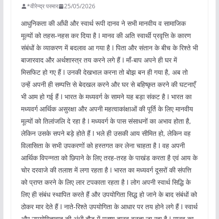
*वीरेन्द्र परमार
25/05/2026
आधुनिकता की आँधी और स्वार्थ रूपी दानव ने सभी मानवीय व सामाजिक
मूल्यों को तहस-नहस कर दिया है I मानव की अति स्वार्थी प्रवृत्ति के कारण
संबंधों के व्याकरण में बदलाव आ गया है I पिता और संतान के बीच के रिश्ते भी
बाजारवाद और अर्थशास्त्र तय करने लगे हैं I माँ-बाप अपने ही घर में
मिसफिट हो गए हैं I उनकी देखभाल करना तो बोझ बन ही गया है, अब तो
उन्हें अपनी ही सम्पत्ति से बेदखल करने और घर से बहिष्कृत करने की घटनाएँ
भी आम हो गई हैं I भारत के मध्यवर्ग के सामने यह बड़ा संकट है I भारत का
मध्यवर्ग आर्थिक असुरक्षा और अपनी महत्वाकांक्षाओं की पूर्ति के लिए मानवीय
मूल्यों को तिलांजलि दे रहा है I मध्यवर्ग के पास संसाधनों का अभाव होता है,
लेकिन उसके सपने बड़े होते हैं I भले ही उसकी आय सीमित हो, लेकिन वह
विलासिता के सभी उपकरणों को हस्तगत कर लेना चाहता है I वह अपनी
आर्थिक विपन्नता को छिपाने के लिए तरह-तरह के पाखंड करता है एवं आय के
चोर दरवाजे की तलाश में लगा रहता है I भारत का मध्यवर्ग दूसरों की संपत्ति
को प्राप्त करने के लिए लार टपकाता रहता है I लोग अपनी स्वार्थ सिद्धि के
लिए ही संबंध स्थापित करते हैं और उपयोगिता सिद्ध हो जाने के बाद संबंधों को
ठोकर मार देते हैं I नाते-रिश्ते उपयोगिता के आधार पर तय होने लगे हैं I स्वार्थ
और उपयोगितावाद की अंधी दौड़ में मनुष्य दानव बनता जा रहा है I मानव का