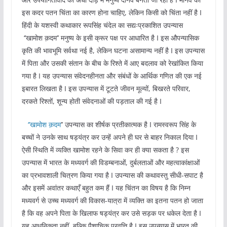
इस कदर पतन चिंता का कारण होना चाहिए, लेकिन किसी को चिंता नहीं है I
हिंदी के यशस्वी कथाकार रूपसिंह चंदेल का सद्यःप्रकाशित उपन्यास
‘’खामोश क़दम’’ मनुष्य के इसी क्रूर पक्ष पर आधारित है I इस औपन्यासिक
कृति की भावभूमि सर्वथा नई है, लेकिन घटना असामान्य नहीं है I इस उपन्यास
में पिता और उसकी संतान के बीच के रिश्ते में आए बदलाव को रेखांकित किया
गया है I यह उपन्यास संवेदनहीनता और संबंधों के आर्थिक गणित की एक नई
इबारत लिखता है I इस उपन्यास में टूटते जीवन मूल्यों, बिखरते परिवार,
दरकते रिश्तों, शून्य होती संवेदनाओं की पड़ताल की गई है I
‘’खामोश क़दम
’’ उपन्यास का शीर्षक प्रतीकात्मक है I रामस्वरूप सिंह के
बच्चों ने उनके साथ षड्यंत्र कर उन्हें अपने ही घर से बाहर निकाल दिया I
ऐसी स्थिति में व्यक्ति खामोश रहने के सिवा कर ही क्या सकता है ? इस
उपन्यास में भारत के मध्यवर्ग की विडम्बनाओं, दुर्बलताओं और महत्वाकांक्षाओं
का प्रभावशाली चित्रण किया गया है I उपन्यास की कथावस्तु सीधी-सपाट है
और इसमें अवांतर कथाएँ बहुत कम हैं I यह चिंतन का विषय है कि निम्न
मध्यवर्ग से उच्च मध्यवर्ग की विकास-यात्रा में व्यक्ति का इतना पतन हो जाता
है कि वह अपने पिता के खिलाफ षड्यंत्र कर उसे सड़क पर धकेल देता है I
यह आधुनिकता नहीं, बल्कि पैशाचिक प्रवृत्ति है I इस उपन्यास में भारत की