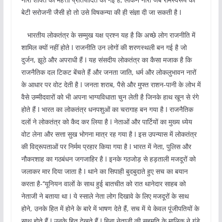
बेटी सरोजनी जैसी हो तो उसे विषकन्या की ही संज्ञा दी जा सकती है I
भारतीय लोकतंत्र के सम्मुख यक्ष प्रश्न यह है कि अच्छे लोग राजनीति में
शामिल क्यों नहीं होते I राजनीति उन लोगों की शरणस्थली बन गई है जो
दुर्जन, झूठे और अपराधी हैं I यह संसदीय लोकतंत्र का कैसा मजाक है कि
राजनैतिक दल टिकट बेंचते हैं और जनता जाति, धर्म और लोकलुभावन नारों
के आधार पर वोट देती है I जनता शराब, पैसे और मुफ्त राशन-पानी के लोभ में
वैसे उम्मीदवारों को भी अपना भाग्यविधाता चुन लेती है जिनके हाथ खून से रंगे
होते हैं I भारत का लोकतंत्र धनपशुओं का चरागाह बन गया है I राजनैतिक
दलों ने लोकतंत्र को कैद कर लिया है I नेताओं और पार्टियों का मुख्य ध्येय
वोट लेना और सत्ता सुख भोगना मात्र रह गया है I इस उपन्यास में लोकतंत्र
की विद्रूपताओं पर निर्मम प्रहार किया गया है I भारत में नेता, पुलिस और
नौकरशाह का गठबंधन जगजाहिर है I इनके गठजोड़ से हड़ताली मजदूरों को
जलाकर मार दिया जाता है I थाने का सिपाही बुदबुदाते हुए सच का बयान
करता है-‘’यूनियन वालों के साथ हुई बातचीत को रात थानेदार साहब को
नेताजी ने बताया था I ये स्साले नेता लोग दिखावे के लिए मजदूरों के साथ
होने, उनके हित में होने के बारे में भाषण देते हैं, सच में ये केवल पूंजीपतियों के
साथ होते हैं I उनके हित देखते हैं I बिना नेताजी की सहमति के मालिक ने गुंडे