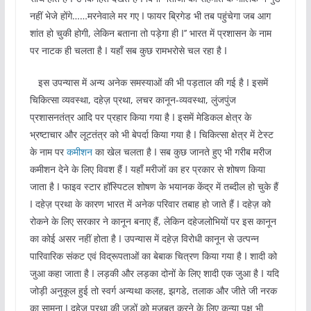
नहीं भेजे होंगे……मरनेवाले मर गए I फायर ब्रिगेड भी तब पहुंचेगा जब आग
शांत हो चुकी होगी, लेकिन बताना तो पड़ेगा ही I’’ भारत में प्रशासन के नाम
पर नाटक ही चलता है I यहाँ सब कुछ रामभरोसे चल रहा है I
इस उपन्यास में अन्य अनेक समस्याओं की भी पड़ताल की गई है I इसमें
चिकित्सा व्यवस्था, दहेज़ प्रथा, लचर कानून-व्यवस्था, लुंजपुंज
प्रशासनतंत्र आदि पर प्रहार किया गया है I इसमें मेडिकल क्षेत्र के
भ्रष्टाचार और लूटतंत्र को भी बेपर्दा किया गया है I चिकित्सा क्षेत्र में टेस्ट
के नाम पर
कमीशन
का खेल चलता है I सब कुछ जानते हुए भी गरीब मरीज
कमीशन देने के लिए विवश हैं I यहाँ मरीजों का हर प्रकार से शोषण किया
जाता है I फाइव स्टार हॉस्पिटल शोषण के भयानक केंद्र में तब्दील हो चुके हैं
I दहेज़ प्रथा के कारण भारत में अनेक परिवार तबाह हो जाते हैं I दहेज़ को
रोकने के लिए सरकार ने कानून बनाए हैं, लेकिन दहेजलोभियों पर इस कानून
का कोई असर नहीं होता है I उपन्यास में दहेज़ विरोधी कानून से उत्पन्न
पारिवारिक संकट एवं विद्रूपताओं का बेबाक चित्रण किया गया है I शादी को
जुआ कहा जाता है I लड़की और लड़का दोनों के लिए शादी एक जुआ है I यदि
जोड़ी अनुकूल हुई तो स्वर्ग अन्यथा कलह, झगडे, तलाक और जीते जी नरक
का सामना I दहेज़ प्रथा की जड़ों को मजबूत करने के लिए कन्या पक्ष भी