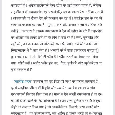
उत्तरदायी है I अनेक लड़केवाले बिना दहेज़ के शादी करना चाहते हैं, लेकिन
लड़कीवाले की महत्वाकांक्षा एवं प्रदर्शनप्रियता के कारण ऐसा नहीं हो पाता है
I नौकरशाही का दीमक देश को खोखला कर रहा है I स्वतंत्र होने के बाद भी
व्यवस्था यथावत चल रही है I गुलाम भारत और आज़ाद भारत में अधिक फर्क
नहीं है I उपन्यास के नायक रामप्रकाश ने देश की दुर्दशा के बारे में कहा-‘’देश
की आज़ादी का आनंद तीन वर्ग के लोग ही उठा रहे हैं I नेता, पूंजीपति और
ब्यूरोक्रेट्स I कल तक जो छोटे-बड़े राजा थे, जमींदार थे और उनके जो
सिपहसालार थे वे आज नेता हैं I आज़ादी को मैं सत्ता हस्तांतरण मानता हूँ I
कुछ नहीं बदला I लोग वैसे ही गरीब हैं I गरीबी हटाने का केवल नारा दिया
गया, गरीबी बढ़ी I अमीर अमीर होते गए I नेता, पूंजीपति और ब्यूरोक्रेट्स का
गुप्त गठबंधन है I’’
‘’खामोश क़दम
’’ उपन्यास एक वृद्ध पिता की व्यथा का करुण आख्यान है I
इसमें आधुनिक जीवन की विकृति और एक पिता की बेचारगी का अत्यंत
प्रभावशाली चित्रण किया गया है I भारत में ऐसे लाखों रामप्रकाश हैं जो दर-
दर की ठोकरें खाने के लिए अभिशप्त हैं I इसमें अत्याधुनिक मानव के विद्रूप
चेहरे को उजागर किया गया है जो आत्मकेंद्रित, विलासी, परम स्वार्थी और
संवेदनहीन है I यह उपन्यास नहीं, एक आईना है जिसमें भारत का तथाकथित