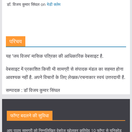
डॉ. विजय कुमार सिंघल
on
मेडी क्लेम
परिचय
यह ‘जय विजय’ मासिक पत्रिका की आधिकारिक वेबसाइट है.
वेबसाइट में प्रकाशित किसी भी सामग्री से संपादक मंडल का सहमत होना
आवश्यक नहीं है. अपने विचारों के लिए लेखक/रचनाकार स्वयं उत्तरदायी है.
सम्पादक : डाॅ विजय कुमार सिंघल
फॉण्ट बदलने की सुविधा
आप पाठ्य सामग्री को निम्नलिखित वेबपेज खोलकर कृतिदेव 10 फॉण्ट से यूनिकोड