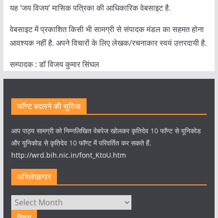
यह ‘जय विजय’ मासिक पत्रिका की आधिकारिक वेबसाइट है.
वेबसाइट में प्रकाशित किसी भी सामग्री से संपादक मंडल का सहमत होना
आवश्यक नहीं है. अपने विचारों के लिए लेखक/रचनाकार स्वयं उत्तरदायी है.
सम्पादक : डाॅ विजय कुमार सिंघल
फॉण्ट बदलने की सुविधा
आप पाठ्य सामग्री को निम्नलिखित वेबपेज खोलकर कृतिदेव 10 फॉण्ट से यूनिकोड
और यूनिकोड से कृतिदेव 10 फॉण्ट में परिवर्तित कर सकते हैं.
http://wrd.bih.nic.in/font_KtoU.htm
अभिलेखागार
अभिलेखागार
विषय