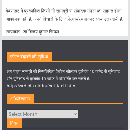
वेबसाइट में प्रकाशित किसी भी सामग्री से संपादक मंडल का सहमत होना
आवश्यक नहीं है. अपने विचारों के लिए लेखक/रचनाकार स्वयं उत्तरदायी है.
सम्पादक : डाॅ विजय कुमार सिंघल
फॉण्ट बदलने की सुविधा
आप पाठ्य सामग्री को निम्नलिखित वेबपेज खोलकर कृतिदेव 10 फॉण्ट से यूनिकोड
और यूनिकोड से कृतिदेव 10 फॉण्ट में परिवर्तित कर सकते हैं.
http://wrd.bih.nic.in/font_KtoU.htm
अभिलेखागार
अभिलेखागार
विषय