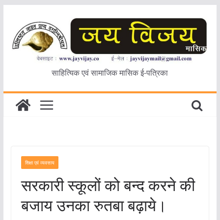
Skip
to
content
साहित्यिक एवं सामाजिक मासिक ई-पत्रिका
शिक्षा एवं व्यवसाय
सरकारी स्कूलों को बन्द करने की
बजाय उनका रुतबा बढ़ाये।