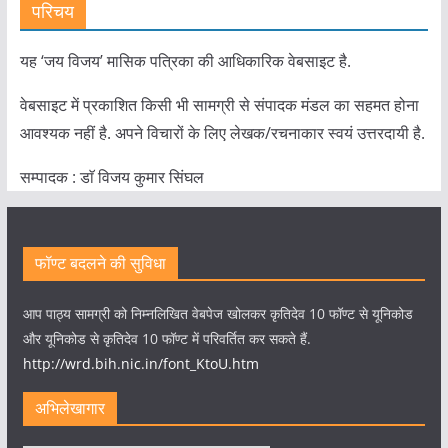
परिचय
यह ‘जय विजय’ मासिक पत्रिका की आधिकारिक वेबसाइट है.
वेबसाइट में प्रकाशित किसी भी सामग्री से संपादक मंडल का सहमत होना
आवश्यक नहीं है. अपने विचारों के लिए लेखक/रचनाकार स्वयं उत्तरदायी है.
सम्पादक : डाॅ विजय कुमार सिंघल
फॉण्ट बदलने की सुविधा
आप पाठ्य सामग्री को निम्नलिखित वेबपेज खोलकर कृतिदेव 10 फॉण्ट से यूनिकोड
और यूनिकोड से कृतिदेव 10 फॉण्ट में परिवर्तित कर सकते हैं.
http://wrd.bih.nic.in/font_KtoU.htm
अभिलेखागार