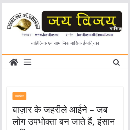
Skip
to
content
साहित्यिक एवं सामाजिक मासिक ई-पत्रिका
सामाजिक
बाज़ार के जहरीले आईने – जब
लोग उपभोक्ता बन जाते हैं, इंसान