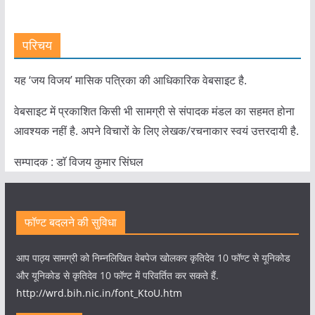
परिचय
यह ‘जय विजय’ मासिक पत्रिका की आधिकारिक वेबसाइट है.
वेबसाइट में प्रकाशित किसी भी सामग्री से संपादक मंडल का सहमत होना
आवश्यक नहीं है. अपने विचारों के लिए लेखक/रचनाकार स्वयं उत्तरदायी है.
सम्पादक : डाॅ विजय कुमार सिंघल
फॉण्ट बदलने की सुविधा
आप पाठ्य सामग्री को निम्नलिखित वेबपेज खोलकर कृतिदेव 10 फॉण्ट से यूनिकोड
और यूनिकोड से कृतिदेव 10 फॉण्ट में परिवर्तित कर सकते हैं.
http://wrd.bih.nic.in/font_KtoU.htm