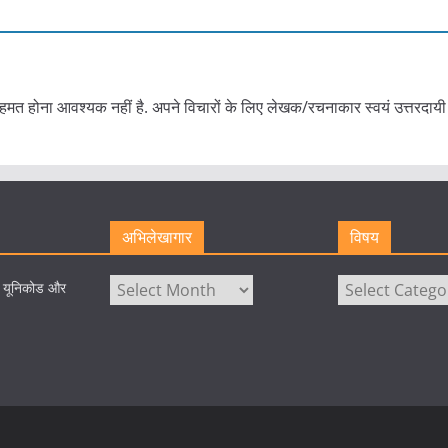
हमत होना आवश्यक नहीं है. अपने विचारों के लिए लेखक/रचनाकार स्वयं उत्तरदायी 
अभिलेखागार
विषय
अभिलेखागार
विषय
े यूनिकोड और