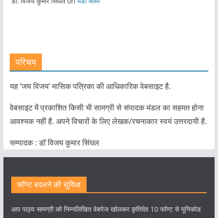
डॉ. विजय कुमार सिंघल
on
मेडी क्लेम
परिचय
यह ‘जय विजय’ मासिक पत्रिका की आधिकारिक वेबसाइट है.
वेबसाइट में प्रकाशित किसी भी सामग्री से संपादक मंडल का सहमत होना
आवश्यक नहीं है. अपने विचारों के लिए लेखक/रचनाकार स्वयं उत्तरदायी है.
सम्पादक : डाॅ विजय कुमार सिंघल
फॉण्ट बदलने की सुविधा
आप पाठ्य सामग्री को निम्नलिखित वेबपेज खोलकर कृतिदेव 10 फॉण्ट से यूनिकोड