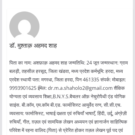
डॉ. मुश्ताक़ अहमद शाह
पिता का नाम: अशफ़ाक़ अहमद शाह जन्मतिथि: 24 जून जन्मस्थान: ग्राम
बलड़ी, तहसील हरसूद, जिला खंडवा, मध्य प्रदेश कर्मभूमि: हरदा, मध्य
प्रदेश स्थायी पता: मगरधा, जिला हरदा, पिन 461335 संपर्क: मोबाइल:
9993901625 ईमेल: dr.m.a.shaholo2@gmail.com शैक्षिक
योग्यता एवं व्यवसाय शिक्षा,B.N.Y.S.बैचलर ऑफ़ नेचुरोपैथी एंड योगिक
साइंस. बी.कॉम, एम.कॉम बी.एड. फार्मासिस्ट आयुर्वेद रत्न, सी.सी.एच.
व्यवसाय: फार्मासिस्ट, भाषाई दक्षता एवं रुचियाँ भाषाएँ, हिंदी, उर्दू, अंग्रेज़ी
रुचियाँ, गीत, ग़ज़ल एवं सामयिक लेखन अध्ययन एवं ज्ञानार्जन साहित्यिक
परिवेश में रहना वालिद (पिता) से प्रेरित होकर ग़ज़ल लेखन पूर्व पद एवं