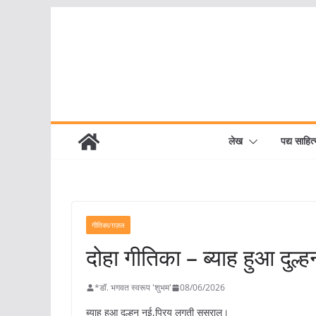
Skip
to
content
लेख
पद्य साहित्
गीतिका/ग़ज़ल
दोहा गीतिका – ब्याह हुआ दुल्
*डॉ. भगवत स्वरूप 'शुभम'
08/06/2026
ब्याह हुआ दुल्हन नई,प्रिय लगती ससुराल।