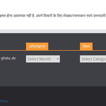
हमत होना आवश्यक नहीं है. अपने विचारों के लिए लेखक/रचनाकार स्वयं उत्तरदायी 
अभिलेखागार
विषय
अभिलेखागार
विषय
े यूनिकोड और
ress
.