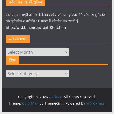
फॉण्ट बदलने की सुविधा
आप पाठ्य सामग्री को निम्नलिखित वेबपेज खोलकर कृतिदेव 10 फॉण्ट से यूनिकोड
और यूनिकोड से कृतिदेव 10 फॉण्ट में परिवर्तित कर सकते हैं.
http://wrd.bih.nic.in/font_KtoU.htm
अभिलेखागार
अभिलेखागार
विषय
विषय
Copyright © 2026
जय विजय
. All rights reserved.
Theme:
ColorMag
by ThemeGrill. Powered by
WordPress
.