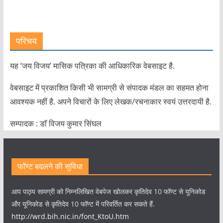
परिचय
यह ‘जय विजय’ मासिक पत्रिका की आधिकारिक वेबसाइट है.
वेबसाइट में प्रकाशित किसी भी सामग्री से संपादक मंडल का सहमत होना
आवश्यक नहीं है. अपने विचारों के लिए लेखक/रचनाकार स्वयं उत्तरदायी है.
सम्पादक : डाॅ विजय कुमार सिंघल
फॉण्ट बदलने की सुविधा
आप पाठ्य सामग्री को निम्नलिखित वेबपेज खोलकर कृतिदेव 10 फॉण्ट से यूनिकोड
और यूनिकोड से कृतिदेव 10 फॉण्ट में परिवर्तित कर सकते हैं.
http://wrd.bih.nic.in/font_KtoU.htm