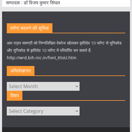
सम्पादक : डाॅ विजय कुमार सिंघल
फॉण्ट बदलने की सुविधा
आप पाठ्य सामग्री को निम्नलिखित वेबपेज खोलकर कृतिदेव 10 फॉण्ट से यूनिकोड
और यूनिकोड से कृतिदेव 10 फॉण्ट में परिवर्तित कर सकते हैं.
http://wrd.bih.nic.in/font_KtoU.htm
अभिलेखागार
अभिलेखागार
विषय
विषय