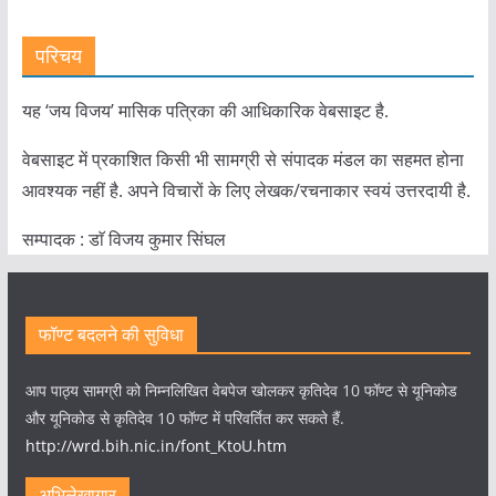
परिचय
यह ‘जय विजय’ मासिक पत्रिका की आधिकारिक वेबसाइट है.
वेबसाइट में प्रकाशित किसी भी सामग्री से संपादक मंडल का सहमत होना
आवश्यक नहीं है. अपने विचारों के लिए लेखक/रचनाकार स्वयं उत्तरदायी है.
सम्पादक : डाॅ विजय कुमार सिंघल
फॉण्ट बदलने की सुविधा
आप पाठ्य सामग्री को निम्नलिखित वेबपेज खोलकर कृतिदेव 10 फॉण्ट से यूनिकोड
और यूनिकोड से कृतिदेव 10 फॉण्ट में परिवर्तित कर सकते हैं.
http://wrd.bih.nic.in/font_KtoU.htm
अभिलेखागार