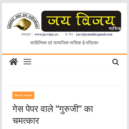
Skip
to
content
साहित्यिक एवं सामाजिक मासिक ई-पत्रिका
शिक्षा एवं व्यवसाय
गेस पेपर वाले “गुरुजी” का
चमत्कार