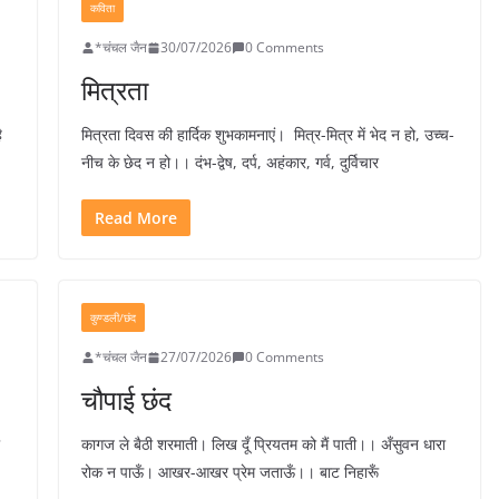
कविता
*चंचल जैन
30/07/2026
0 Comments
मित्रता
ै
मित्रता दिवस की हार्दिक शुभकामनाएं। मित्र-मित्र में भेद न हो, उच्च-
नीच के छेद न हो।। दंभ-द्वेष, दर्प, अहंकार, गर्व, दुर्विचार
Read More
कुण्डली/छंद
*चंचल जैन
27/07/2026
0 Comments
चौपाई छंद
कागज ले बैठी शरमाती। लिख दूँ प्रियतम को मैं पाती।। अँसुवन धारा
रोक न पाऊँ। आखर-आखर प्रेम जताऊँ।। बाट निहारूँ